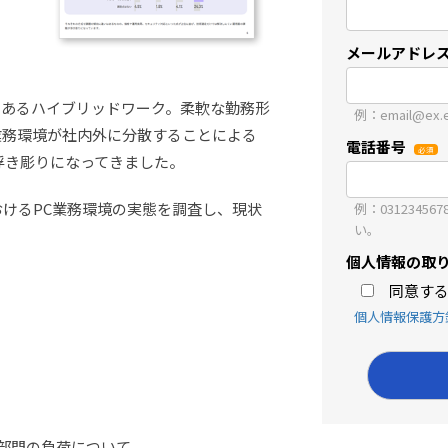
メールアドレ
つあるハイブリッドワーク。柔軟な勤務形
例：email@ex.e-
業務環境が社内外に分散することによる
電話番号
浮き彫りになってきました。
おけるPC業務環境の実態を調査し、現状
例：031234
い。
個人情報の取
同意す
個人情報保護方
部門の負荷について