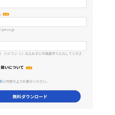
ス
jan.co.jp
5678 ハイフン（-）は入れずに半角数字で入力してくださ
り扱いについて
る
針
に同意の上でお進みください。