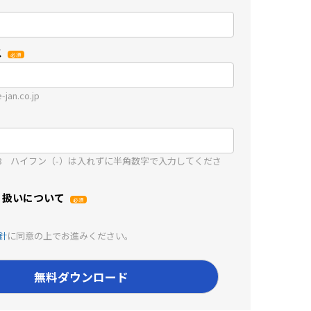
ス
jan.co.jp
5678 ハイフン（-）は入れずに半角数字で入力してくださ
り扱いについて
る
針
に同意の上でお進みください。